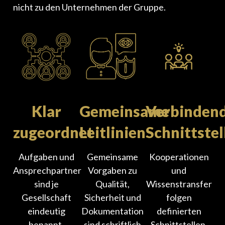
nicht zu den Unternehmen der Gruppe.
Klar
Gemeinsame
Verbinden
zugeordnet
Leitlinien
Schnittstel
Aufgaben und
Gemeinsame
Kooperationen
Ansprechpartner
Vorgaben zu
und
sind je
Qualität,
Wissenstransfer
Gesellschaft
Sicherheit und
folgen
eindeutig
Dokumentation
definierten
benannt.
sind schriftlich
Schnittstellen.