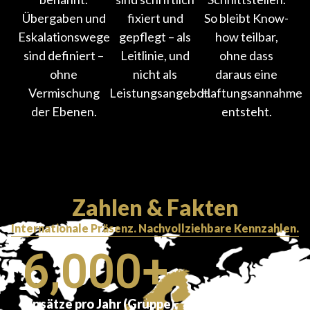
Übergaben und
fixiert und
So bleibt Know-
Eskalationswege
gepflegt – als
how teilbar,
sind definiert –
Leitlinie, und
ohne dass
ohne
nicht als
daraus eine
Vermischung
Leistungsangebot.
Haftungsannahme
der Ebenen.
entsteht.
Zahlen & Fakten
Internationale Präsenz. Nachvollziehbare Kennzahlen.
6,000
+
Einsätze pro Jahr (Gruppe)